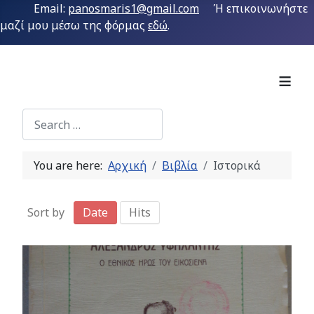
Email:
panosmaris1@gmail.com
Ή επικοινωνήστε
μαζί μου μέσω της φόρμας
εδώ
.
≡
Search
Type 2 or more characters for results.
You are here:
Αρχική
Bιβλία
Ιστορικά
Sort by
Date
Hits